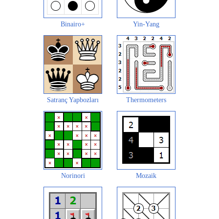
Binairo+
Yin-Yang
Satranç Yapbozları
Thermometers
Norinori
Mozaik