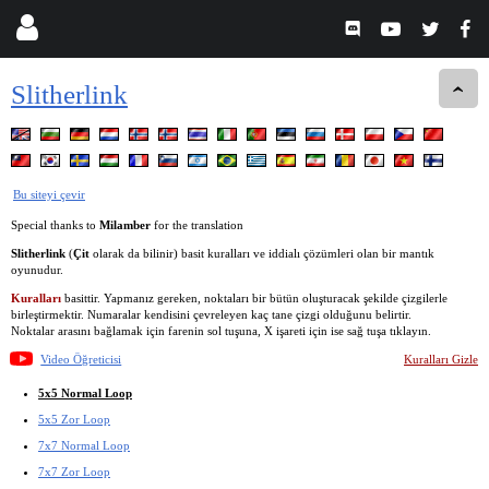
Slitherlink
Bu siteyi çevir
Special thanks to
Milamber
for the translation
Slitherlink
(
Çit
olarak da bilinir) basit kuralları ve iddialı çözümleri olan bir mantık
oyunudur.
Kuralları
basittir. Yapmanız gereken, noktaları bir bütün oluşturacak şekilde çizgilerle
birleştirmektir. Numaralar kendisini çevreleyen kaç tane çizgi olduğunu belirtir.
Noktalar arasını bağlamak için farenin sol tuşuna, X işareti için ise sağ tuşa tıklayın.
Video Öğreticisi
Kuralları Gizle
5x5 Normal Loop
5x5 Zor Loop
7x7 Normal Loop
7x7 Zor Loop