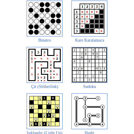
Binairo
Kare Karalamaca
Çit (Slitherlink)
Sudoku
Işıklandır (Light Up)
Hashi