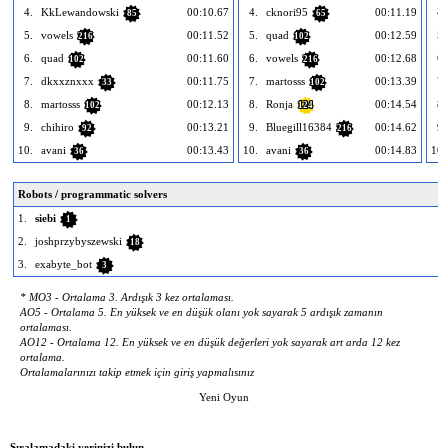
4.
KkLewandowski
00:10.67
4.
cknori95
00:11.19
4.
85
65
5.
vowels
00:11.52
5.
quad
00:12.59
5.
216
102
6.
quad
00:11.60
6.
vowels
00:12.68
6.
102
216
7.
dkxxznxxx
00:11.75
7.
martosss
00:13.39
7.
33
102
8.
martosss
00:12.13
8.
Ronja
00:14.54
8.
102
124
9.
chihiro
00:13.21
9.
Bluegill16384
00:14.62
9.
92
216
10.
avani
00:13.43
10.
avani
00:14.83
10.
36
36
Robots / programmatic solvers
1.
siebi
1
2.
joshprzybyszewski
18
3.
exabyte_bot
3
* MO3 - Ortalama 3. Ardışık 3 kez ortalaması.
AO5 - Ortalama 5. En yüksek ve en düşük olanı yok sayarak 5 ardışık zamanın
ortalaması.
AO12 - Ortalama 12. En yüksek ve en düşük değerleri yok sayarak art arda 12 kez
ortalama.
Ortalamalarınızı takip etmek için giriş yapmalısınız
Yeni Oyun
Sıralamadaki yerinizi bulun