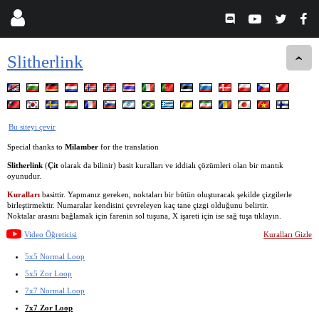
Slitherlink
Bu siteyi çevir
Special thanks to
Milamber
for the translation
Slitherlink
(
Çit
olarak da bilinir) basit kuralları ve iddialı çözümleri olan bir mantık
oyunudur.
Kuralları
basittir. Yapmanız gereken, noktaları bir bütün oluşturacak şekilde çizgilerle
birleştirmektir. Numaralar kendisini çevreleyen kaç tane çizgi olduğunu belirtir.
Noktalar arasını bağlamak için farenin sol tuşuna, X işareti için ise sağ tuşa tıklayın.
Video Öğreticisi
Kuralları Gizle
5x5 Normal Loop
5x5 Zor Loop
7x7 Normal Loop
7x7 Zor Loop