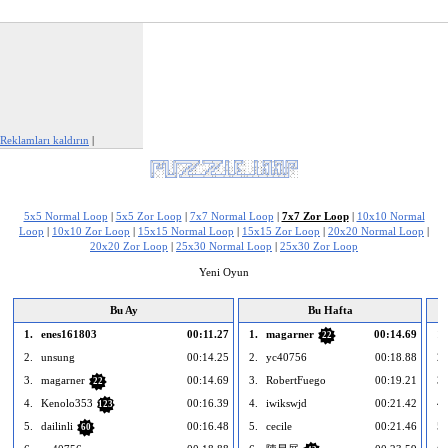
Reklamları kaldırın
|
Bu reklamı şikayet et
5x5 Normal Loop
|
5x5 Zor Loop
|
7x7 Normal Loop
|
7x7 Zor Loop
|
10x10 Normal
Loop
|
10x10 Zor Loop
|
15x15 Normal Loop
|
15x15 Zor Loop
|
20x20 Normal Loop
|
20x20 Zor Loop
|
25x30 Normal Loop
|
25x30 Zor Loop
Yeni Oyun
Bu Ay
Bu Hafta
1.
enes161803
00:11.27
1.
magarner
00:14.69
1.
22
2.
unsung
00:14.25
2.
yc40756
00:18.88
2.
3.
magarner
00:14.69
3.
RobertFuego
00:19.21
3.
22
4.
Kenolo353
00:16.39
4.
iwikswjd
00:21.42
4.
123
5.
dailinli
00:16.48
5.
cecile
00:21.46
5.
60