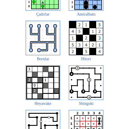
Çadırlar
Amiralbattı
Borular
Hitori
Heyawake
Shingoki