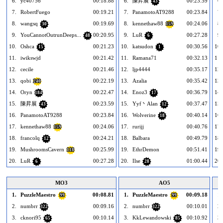
6.
yc40756
00:18.88
6.
陳昇展
00:23.59
6.
43
7.
RobertFuego
00:19.21
7.
PanamotoAT9288
00:23.84
7.
8.
wangsq
00:19.69
8.
kennethaw88
00:24.06
8.
30
159
9.
YouCannotOutrunDeeps...
00:20.95
9.
LuR
00:27.28
9.
48
6
10.
Oshca
00:21.23
10.
katsudon
00:30.56
10.
15
1
11.
iwikswjd
00:21.42
11.
Ramana71
00:32.13
11.
12.
cecile
00:21.46
12.
ljp4444
00:35.17
12.
13.
qobi
00:22.19
13.
Azalia
00:35.42
13.
240
14.
Oryn
00:22.47
14.
Enoz3
00:36.79
14.
184
17
15.
陳昇展
00:23.59
15.
Yyf丶Alan
00:37.47
15.
43
12
16.
PanamotoAT9288
00:23.84
16.
Wolverine
00:40.14
16.
18
17.
kennethaw88
00:24.06
17.
rurijj
00:40.76
17.
159
18.
francolq
00:24.21
18.
Balbara
00:49.79
18.
12
19.
MushroomsCavern
00:25.99
19.
EthrDemon
00:51.41
19.
118
20.
LuR
00:27.28
20.
Ilse
01:00.44
20.
6
28
MO3
AO5
1.
PuzzleMaestro
00:08.81
1.
PuzzleMaestro
00:09.18
1.
99
99
2.
numbrr
00:09.16
2.
numbrr
00:10.01
2.
322
322
3.
cknori95
00:10.14
3.
KkLewandowski
00:10.92
3.
65
85